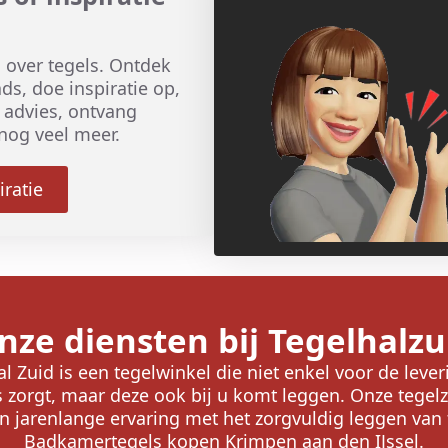
es over tegels. Ontdek
ds, doe inspiratie op,
k advies, ontvang
nog veel meer.
iratie
nze diensten bij Tegelhalzu
l Zuid is een tegelwinkel die niet enkel voor de leve
s zorgt, maar deze ook bij u komt leggen. Onze tegelz
 jarenlange ervaring met het zorgvuldig leggen van 
Badkamertegels kopen Krimpen aan den IJssel.