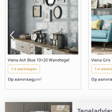
Viena Ash Blue 10×20 Wandtegel
Viena Gris
1-4 werkdagen
1-4 werk
Op aanvraag
Op aanvr
p/m²
Tegeladvies