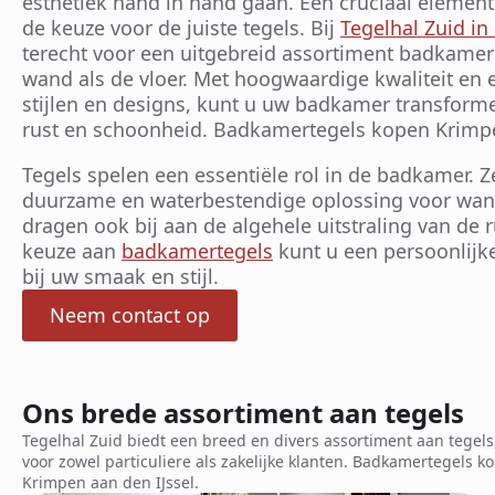
esthetiek hand in hand gaan. Een cruciaal elemen
de keuze voor de juiste tegels. Bij
Tegelhal Zuid in
terecht voor een uitgebreid assortiment badkamer 
wand als de vloer. Met hoogwaardige kwaliteit en 
stijlen en designs, kunt u uw badkamer transform
rust en schoonheid. Badkamertegels kopen Krimpe
Tegels spelen een essentiële rol in de badkamer. Z
duurzame en waterbestendige oplossing voor wan
dragen ook bij aan de algehele uitstraling van de r
keuze aan
badkamertegels
kunt u een persoonlijke
bij uw smaak en stijl.
Neem contact op
Ons brede assortiment aan tegels
Tegelhal Zuid biedt een breed en divers assortiment aan tegels
voor zowel particuliere als zakelijke klanten. Badkamertegels k
Krimpen aan den IJssel.