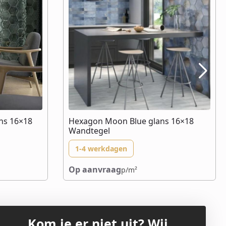
ns 16×18
Hexagon Moon Blue glans 16×18
Wandtegel
1-4 werkdagen
Op aanvraag
p/m²
Kom je er niet uit? Wij