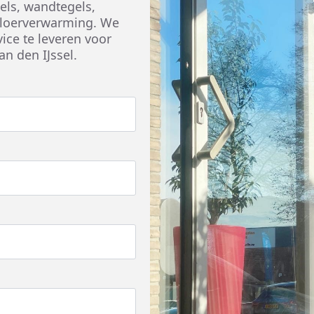
gels, wandtegels,
 vloerverwarming. We
vice te leveren voor
n den IJssel.