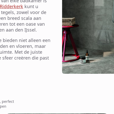
t van elke badkamer is
 Ridderkerk
kunt u
tegels, zowel voor de
een breed scala aan
eren tot een oase van
n aan den IJssel.
e bieden niet alleen een
den en vloeren, maar
uimte. Met de juiste
 sfeer creëren die past
, perfect
open