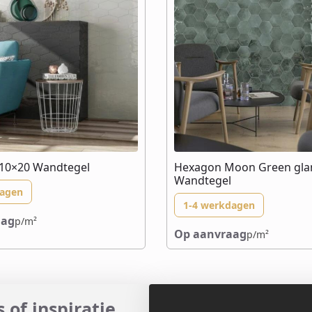
 10×20 Wandtegel
Hexagon Moon Green gla
Wandtegel
dagen
1-4 werkdagen
aag
p/m²
Op aanvraag
p/m²
 of inspiratie