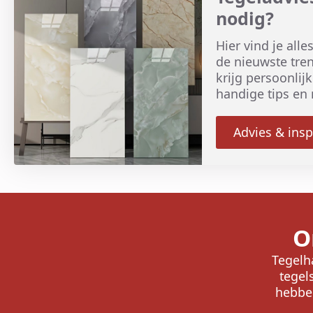
nodig?
Hier vind je all
de nieuwste tren
krijg persoonlij
handige tips en 
Advies & insp
O
Tegelha
tegel
hebben