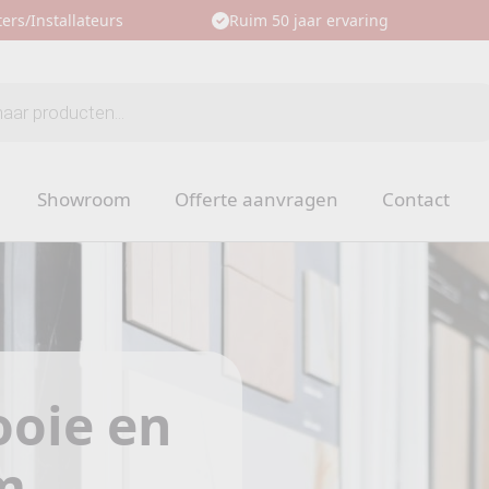
ers/Installateurs
Ruim 50 jaar ervaring
Showroom
Offerte aanvragen
Contact
oie en
m