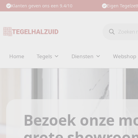
Klanten geven ons een 9.4/10
Eigen Tegelzett
Producten
zoeken
Home
Tegels
Diensten
Webshop
Bezoek onze mo
grote showroo