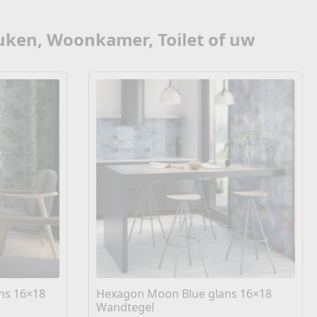
uken, Woonkamer, Toilet of uw
ns 16×18
Hexagon Moon Blue glans 16×18
Wandtegel