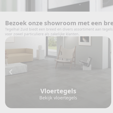
Bezoek onze showroom met een bree
Tegelhal Zuid biedt een breed en divers assortiment aan tegels
voor zowel particuliere als zakelijke klanten.
Vloertegels
Bekijk vloertegels