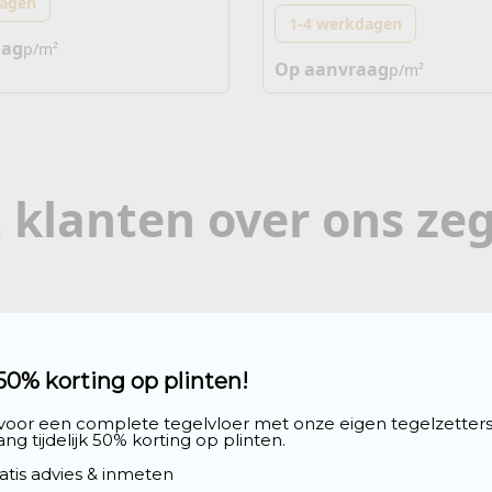
dagen
1-4 werkdagen
aag
p/m²
Op aanvraag
p/m²
 klanten over ons ze
50% korting op plinten!
 of inspiratie
oek onze
 voor een complete tegelvloer met onze eigen tegelzetters
ng tijdelijk 50% korting op plinten.

ratis advies & inmeten
