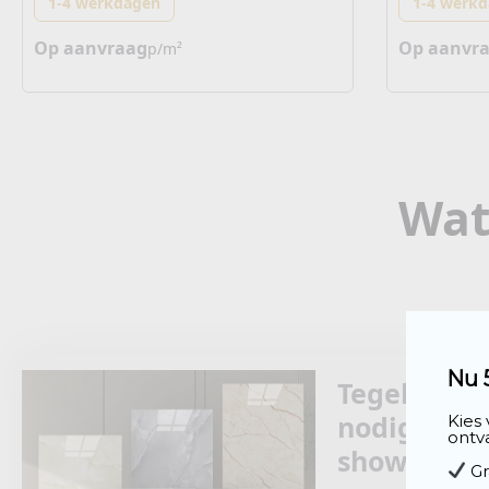
1-4 werkdagen
1-4 werk
Op aanvraag
Op aanvr
p/m²
Wat
Nu 
Tegeladvies
nodig? Bez
Kies
ontva
showroom.
 G