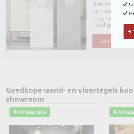
Hier vind je all
 C
de nieuwste tren
 B
krijg persoonlij
handige tips en 
Advies & insp
Goedkope wand- en vloertegels koop j
showroom
🔔 AANBIEDING!
🔔 AANBI