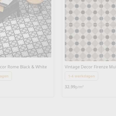
cor Rome Black & White
Vintage Decor Firenze Mul
dagen
1-4 werkdagen
32.99
p/m²