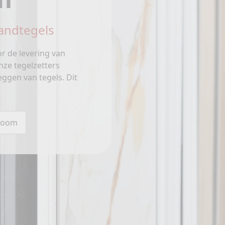
andtegels
or de levering van
nze tegelzetters
ggen van tegels. Dit
room