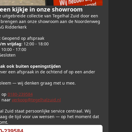
en kijkje in onze showroom
 uitgebreide collectie van Tegelhal Zuid door een
e brengen aan onze showroom aan de Noordenweg
AG Ridderkerk
:
Geopend op afspraak
/m vrijdag:
12:00 - 18:00
10:00 - 17:00
esloten
ak ook buiten openingstijden
iever een afspraak in de ochtend of op een ander
bleem — wij denken graag met u mee.
s op
0180-239584
l naar
verkoop@tegelhalzuid.nl
al Zuid staat persoonlijke service centraal. Wij
aag de tijd voor uw wensen — op het moment dat
komt.
0-239584