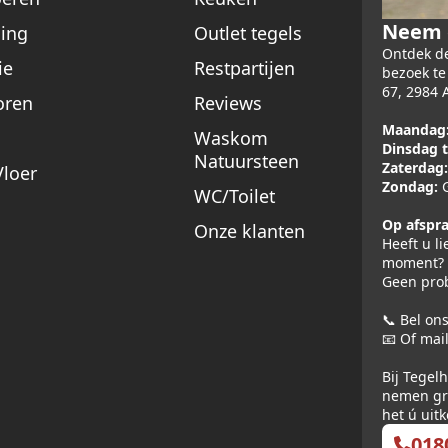
Neem e
ing
Outlet tegels
Ontdek de
ie
Restpartijen
bezoek t
67, 2984 
oren
Reviews
Maandag
Waskom
Dinsdag t
Natuursteen
Zaterdag:
loer
Zondag:
G
WC/Toilet
Op afspra
Onze klanten
Heeft u l
moment?
Geen pro
📞 Bel on
📧 Of mai
Bij Tegelh
nemen gr
het ú uit
018