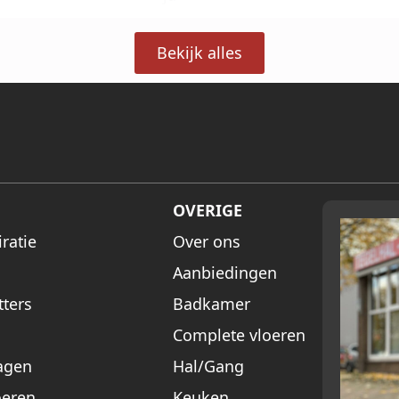
Bekijk alles
OVERIGE
ratie
Over ons
Aanbiedingen
tters
Badkamer
Complete vloeren
agen
Hal/Gang
oeren
Keuken