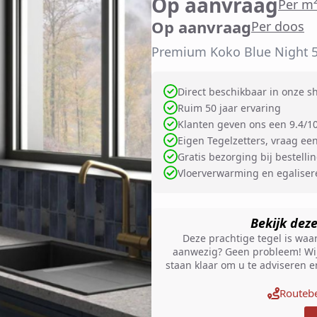
Op aanvraag
Per m
Op aanvraag
Per doos
Premium Koko Blue Night 5
Direct beschikbaar in onze 
Ruim 50 jaar ervaring
Klanten geven ons een 9.4/1
Eigen Tegelzetters, vraag een
Gratis bezorging bij bestelli
Vloerverwarming en egalise
Bekijk dez
Deze prachtige tegel is waars
aanwezig? Geen probleem! Wij
staan klaar om u te adviseren 
Routebe