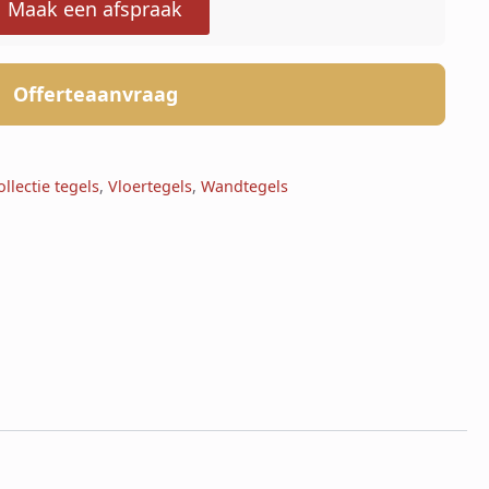
Maak een afspraak
Offerteaanvraag
llectie tegels
,
Vloertegels
,
Wandtegels