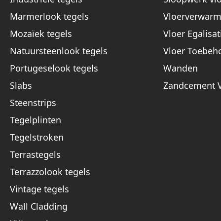
Marmerlook tegels
Vloerverwarm
Mozaïek tegels
Vloer Egalisat
Natuursteenlook tegels
Vloer Toebeh
Portugeselook tegels
Wanden
Slabs
Zandcement V
Steenstrips
Tegelplinten
Tegelstroken
Terrastegels
Terrazzolook tegels
Vintage tegels
Wall Cladding