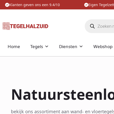
Klanten geven ons een 9.4/10
Eigen Tegelzett
Producten
zoeken
Home
Tegels
Diensten
Webshop
Natuursteenlo
bekijk ons assortiment aan wand- en vloertegel