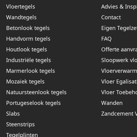
Vloertegels
Advies & Inspi
Wandtegels
Contact
Betonlook tegels
Eigen Tegelze
Handvorm tegels
FAQ
Houtlook tegels
Offerte aanvr
Industriële tegels
Sloopwerk vl
Marmerlook tegels
Vloerverwarm
Mozaïek tegels
Vloer Egalisat
Natuursteenlook tegels
Vloer Toebeh
Portugeselook tegels
Wanden
Slabs
Zandcement V
Steenstrips
Tegelplinten