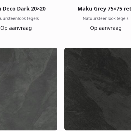
 Deco Dark 20×20
Maku Grey 75×75 re
uursteenlook tegels
Natuursteenlook tegels
Op aanvraag
Op aanvraag