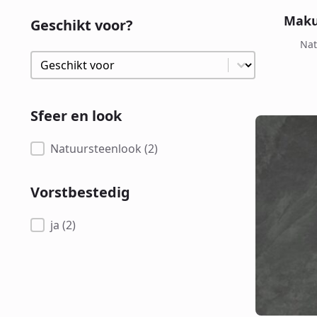
Maku
Geschikt voor?
Nat
Geschikt voor?
Geschikt voor?
Sfeer en look
Sfeer en look
Natuursteenlook
(2)
Vorstbestedig
Vorstbestedig
ja
(2)