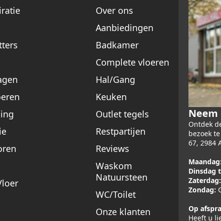
ratie
Over ons
Aanbiedingen
tters
Badkamer
Complete vloeren
agen
Hal/Gang
oeren
Keuken
Neem e
ing
Outlet tegels
Ontdek de
ie
Restpartijen
bezoek t
67, 2984 
oren
Reviews
Maandag
Waskom
Dinsdag t
Natuursteen
Zaterdag:
loer
Zondag:
G
WC/Toilet
Op afspra
Onze klanten
Heeft u l