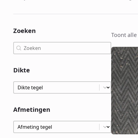
Zoeken
Toont alle
Zoeken
Zoeken
Dikte
Dikte
Dikte
Afmetingen
Afmetingen
Afmetingen