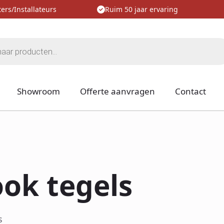
ers/Installateurs
Ruim 50 jaar ervaring
Showroom
Offerte aanvragen
Contact
ok tegels
s