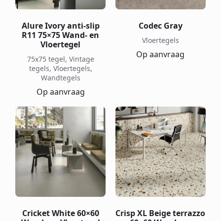
Alure Ivory anti-slip
Codec Gray
R11 75×75 Wand- en
Vloertegels
Vloertegel
Op aanvraag
75x75 tegel, Vintage
tegels, Vloertegels,
Wandtegels
Op aanvraag
Cricket White 60×60
Crisp XL Beige terrazzo