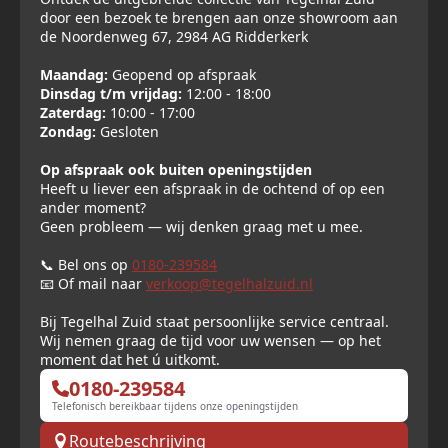
door een bezoek te brengen aan onze showroom aan
de Noordenweg 67, 2984 AG Ridderkerk
Maandag:
Geopend op afspraak
Dinsdag t/m vrijdag:
12:00 - 18:00
Zaterdag:
10:00 - 17:00
Zondag:
Gesloten
Op afspraak ook buiten openingstijden
Heeft u liever een afspraak in de ochtend of op een
ander moment?
Geen probleem — wij denken graag met u mee.
📞 Bel ons op
0180-239584
📧 Of mail naar
verkoop@tegelhalzuid.nl
Bij Tegelhal Zuid staat persoonlijke service centraal.
Wij nemen graag de tijd voor uw wensen — op het
moment dat het ú uitkomt.
0180-239584
Telefonisch bereikbaar tijdens onze openingstijden
Routebeschrijving