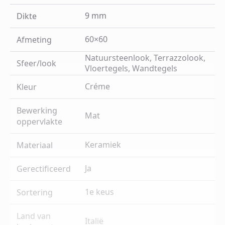
9 mm
Dikte
60×60
Afmeting
Natuursteenlook, Terrazzolook,
Sfeer/look
Vloertegels, Wandtegels
Créme
Kleur
Bewerking
Mat
oppervlakte
Keramiek
Materiaal
Ja
Gerectificeerd
1e keus
Sortering
Land van
Italië