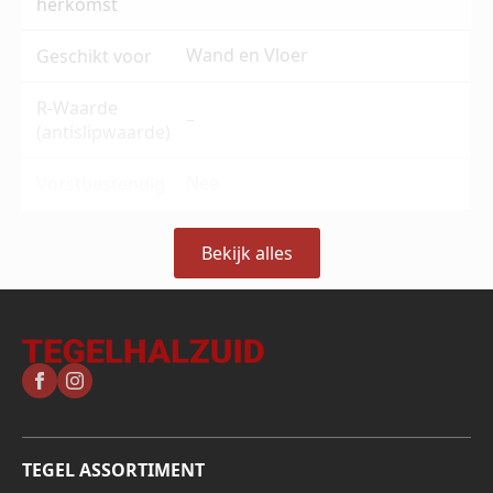
herkomst
Wand en Vloer
Geschikt voor
R-Waarde
–
(antislipwaarde)
Nee
Vorstbestendig
Bekijk alles
TEGEL ASSORTIMENT