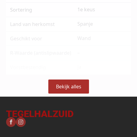
1e keus
Sortering
Spanje
Land van herkomst
Wand
Geschikt voor
–
R-Waarde (antislipwaarde)
ja
Vorstbestendig
Bekijk alles