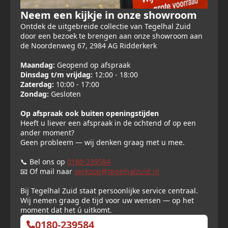
Neem een kijkje in onze showroom
Ontdek de uitgebreide collectie van Tegelhal Zuid
door een bezoek te brengen aan onze showroom aan
de Noordenweg 67, 2984 AG Ridderkerk
Maandag:
Geopend op afspraak
Dinsdag t/m vrijdag:
12:00 - 18:00
Zaterdag:
10:00 - 17:00
Zondag:
Gesloten
Op afspraak ook buiten openingstijden
Heeft u liever een afspraak in de ochtend of op een
ander moment?
Geen probleem — wij denken graag met u mee.
📞 Bel ons op
0180-239584
📧 Of mail naar
verkoop@tegelhalzuid.nl
Bij Tegelhal Zuid staat persoonlijke service centraal.
Wij nemen graag de tijd voor uw wensen — op het
moment dat het ú uitkomt.
0180-239584