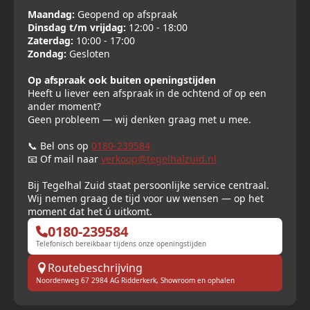
Maandag:
Geopend op afspraak
Dinsdag t/m vrijdag:
12:00 - 18:00
Zaterdag:
10:00 - 17:00
Zondag:
Gesloten
Op afspraak ook buiten openingstijden
Heeft u liever een afspraak in de ochtend of op een
ander moment?
Geen probleem — wij denken graag met u mee.
📞 Bel ons op
0180-239584
📧 Of mail naar
verkoop@tegelhalzuid.nl
Bij Tegelhal Zuid staat persoonlijke service centraal.
Wij nemen graag de tijd voor uw wensen — op het
moment dat het ú uitkomt.
0180-239584
Telefonisch bereikbaar tijdens onze openingstijden
Routebeschrijving
Noordenweg 67 2984 AG Ridderkerk, Showroom en ophalen