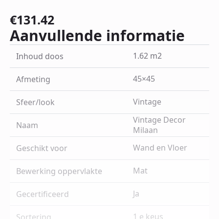
€
131.42
Aanvullende informatie
1.62 m2
Inhoud doos
45×45
Afmeting
Vintage
Sfeer/look
Vintage Decor
Naam
Milaan
Wand en Vloer
Geschikt voor
Mat
Bewerking oppervlakte
Ja
Gecertificeerd
1 e keus
Sortering