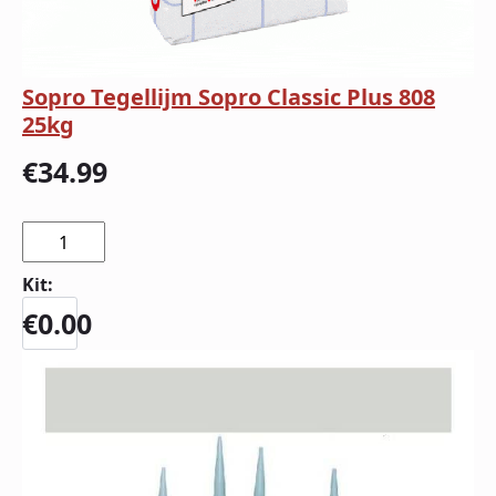
Sopro Tegellijm Sopro Classic Plus 808
25kg
€
34.99
Kit:
€
0.00