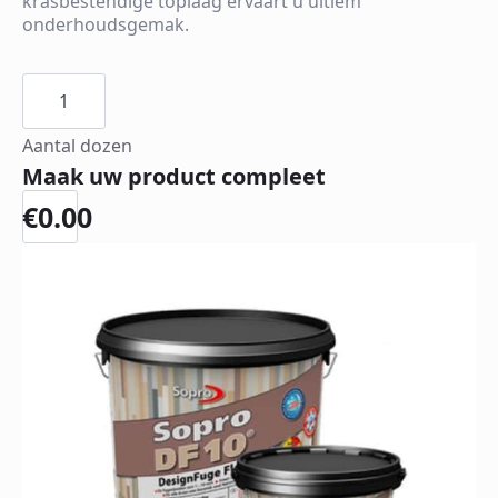
krasbestendige toplaag ervaart u ultiem
onderhoudsgemak.
Vintage
Decor
Milaan
Sunny-
Fun
aantal
Maak uw product compleet
€
0.00