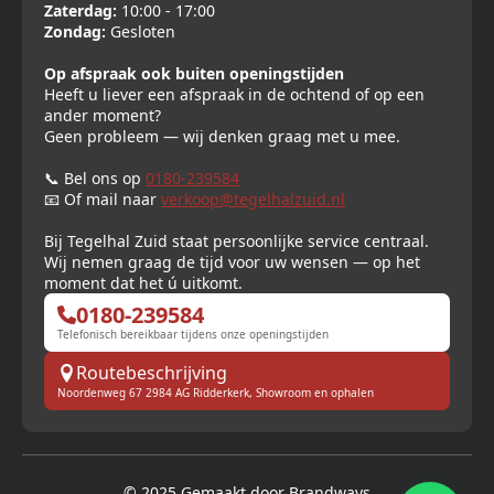
Zaterdag:
10:00 - 17:00
Zondag:
Gesloten
Op afspraak ook buiten openingstijden
Heeft u liever een afspraak in de ochtend of op een
ander moment?
Geen probleem — wij denken graag met u mee.
📞 Bel ons op
0180-239584
📧 Of mail naar
verkoop@tegelhalzuid.nl
Bij Tegelhal Zuid staat persoonlijke service centraal.
Wij nemen graag de tijd voor uw wensen — op het
moment dat het ú uitkomt.
0180-239584
Telefonisch bereikbaar tijdens onze openingstijden
Routebeschrijving
Noordenweg 67 2984 AG Ridderkerk, Showroom en ophalen
© 2025 Gemaakt door Brandways