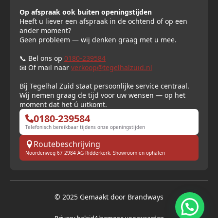
Op afspraak ook buiten openingstijden
Heeft u liever een afspraak in de ochtend of op een
ander moment?
Geen probleem — wij denken graag met u mee.
📞 Bel ons op
0180-239584
📧 Of mail naar
verkoop@tegelhalzuid.nl
Bij Tegelhal Zuid staat persoonlijke service centraal.
Wij nemen graag de tijd voor uw wensen — op het
moment dat het ú uitkomt.
0180-239584
Telefonisch bereikbaar tijdens onze openingstijden
Routebeschrijving
Noordenweg 67 2984 AG Ridderkerk, Showroom en ophalen
© 2025 Gemaakt door Brandways