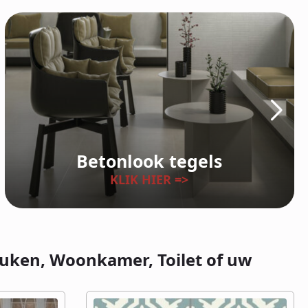
Betonlook tegels
KLIK HIER =>
euken, Woonkamer, Toilet of uw