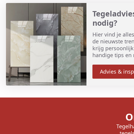
Tegeladvies
nodig?
Hier vind je all
de nieuwste tren
krijg persoonlij
handige tips en 
Advies & insp
O
Tegelha
tegel