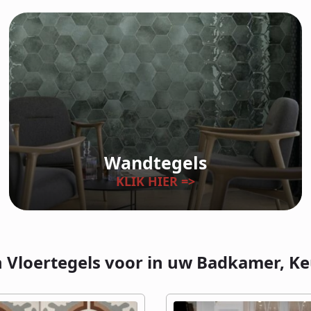
Wandtegels
KLIK HIER =>
n Vloertegels voor in uw Badkamer, K