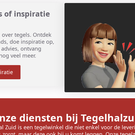
 of inspiratie
es over tegels. Ontdek
ds, doe inspiratie op,
k advies, ontvang
nog veel meer.
iratie
nze diensten bij Tegelhalzu
l Zuid is een tegelwinkel die niet enkel voor de leve
s zorgt, maar deze ook bij u komt leggen. Onze tegelz