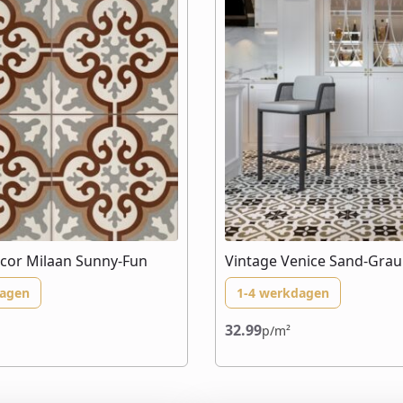
cor Milaan Sunny-Fun
Vintage Venice Sand-Grau
dagen
1-4 werkdagen
32.99
p/m²