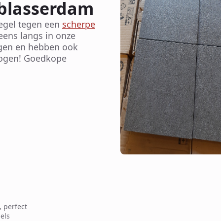
blasserdam
tegel tegen een
scherpe
eens langs in onze
ingen en hebben ook
mogen! Goedkope
, perfect
els