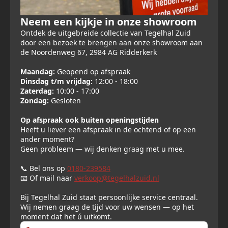
Neem een kijkje in onze showroom
Ontdek de uitgebreide collectie van Tegelhal Zuid
door een bezoek te brengen aan onze showroom aan
de Noordenweg 67, 2984 AG Ridderkerk
Maandag:
Geopend op afspraak
Dinsdag t/m vrijdag:
12:00 - 18:00
Zaterdag:
10:00 - 17:00
Zondag:
Gesloten
Op afspraak ook buiten openingstijden
Heeft u liever een afspraak in de ochtend of op een
ander moment?
Geen probleem — wij denken graag met u mee.
📞 Bel ons op
0180-239584
📧 Of mail naar
verkoop@tegelhalzuid.nl
Bij Tegelhal Zuid staat persoonlijke service centraal.
Wij nemen graag de tijd voor uw wensen — op het
moment dat het ú uitkomt.