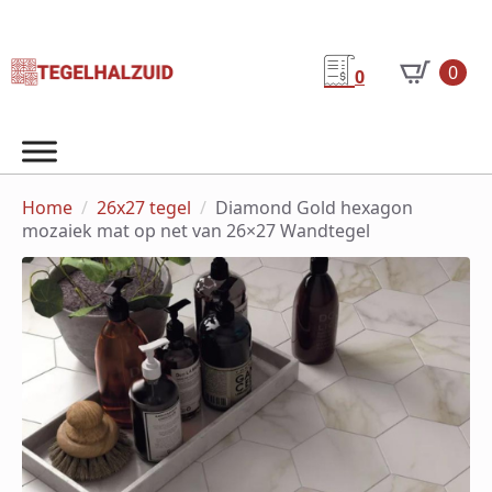
0
0
Home
26x27 tegel
Diamond Gold hexagon
mozaiek mat op net van 26×27 Wandtegel