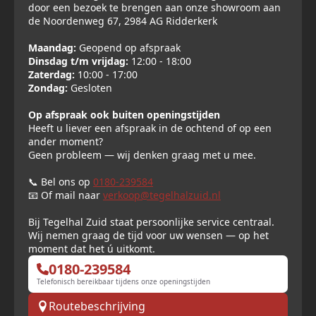
door een bezoek te brengen aan onze showroom aan
de Noordenweg 67, 2984 AG Ridderkerk
Maandag:
Geopend op afspraak
Dinsdag t/m vrijdag:
12:00 - 18:00
Zaterdag:
10:00 - 17:00
Zondag:
Gesloten
Op afspraak ook buiten openingstijden
Heeft u liever een afspraak in de ochtend of op een
ander moment?
Geen probleem — wij denken graag met u mee.
📞 Bel ons op
0180-239584
📧 Of mail naar
verkoop@tegelhalzuid.nl
Bij Tegelhal Zuid staat persoonlijke service centraal.
Wij nemen graag de tijd voor uw wensen — op het
moment dat het ú uitkomt.
0180-239584
Telefonisch bereikbaar tijdens onze openingstijden
Routebeschrijving