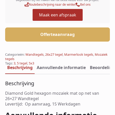
Routebeschrijving naar de winkel
Bel ons
Maak een afspraak
Offerteaanvraag
Categorieën:
Wandtegels
,
26x27 tegel
,
Marmerlook tegels
,
Mozaïek
tegels
Tags:
3
,
5 tegel
,
5x3
Beschrijving
Aanvullende informatie
Beoordeling
Beschrijving
Diamond Gold hexagon mozaiek mat op net van
26×27 Wandtegel
Levertijd: Op aanvraag, 15 Werkdagen