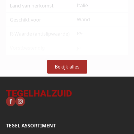
Italië
Land van herkomst
Wand
Geschikt voor
R9
R-Waarde (antislipwaarde)
ja
Vorstbestendig
Bekijk alles
TEGEL ASSORTIMENT