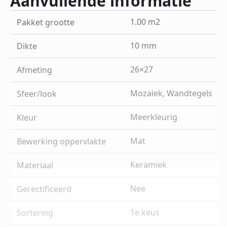
Aanvullende informatie
1.00 m2
Pakket grootte
10 mm
Dikte
26×27
Afmeting
Mozaiek, Wandtegels
Sfeer/look
Meerkleurig
Kleur
Mat
Bewerking oppervlakte
Keramiek
Materiaal
Nee
Gerectificeerd
1e keus
Sortering