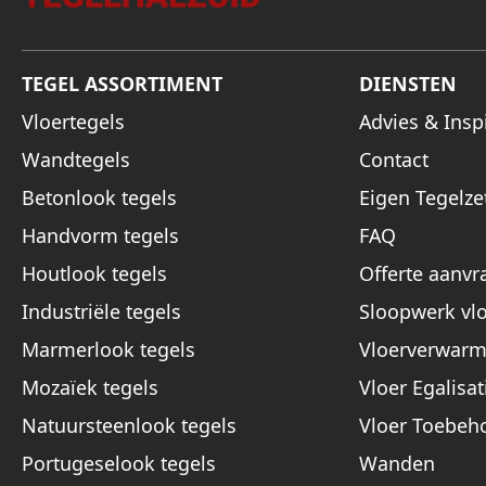
TEGEL ASSORTIMENT
DIENSTEN
Vloertegels
Advies & Inspi
Wandtegels
Contact
Betonlook tegels
Eigen Tegelze
Handvorm tegels
FAQ
Houtlook tegels
Offerte aanvr
Industriële tegels
Sloopwerk vl
Marmerlook tegels
Vloerverwarm
Mozaïek tegels
Vloer Egalisat
Natuursteenlook tegels
Vloer Toebeh
Portugeselook tegels
Wanden