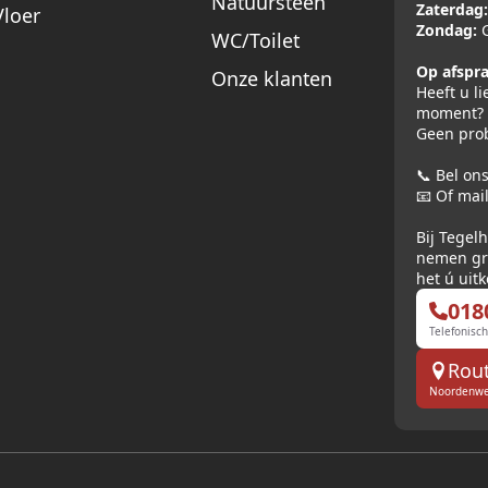
Natuursteen
Zaterdag:
loer
Zondag:
G
WC/Toilet
Op afspra
Onze klanten
Heeft u l
moment?
Geen pro
📞 Bel on
📧 Of mai
Bij Tegelh
nemen gr
het ú uit
018
Telefonisch
Rout
Noordenweg