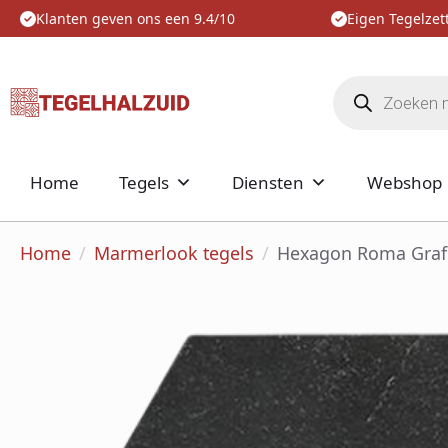
Klanten geven ons een 9.4/10
Eigen Tegelzett
Producten
zoeken
Home
Tegels
Diensten
Webshop
Home
Marmerlook tegels
Hexagon Roma Grafi