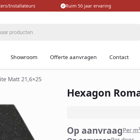
ers/Installateurs
Ruim 50 jaar ervaring
Showroom
Offerte aanvragen
Contact
te Matt 21,6×25
Hexagon Roma 
Op aanvraag
Per m
Op aanvraag
Per doos