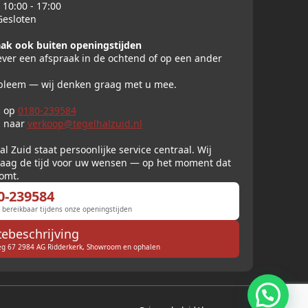
10:00 - 17:00
esloten
ak ook buiten openingstijden
iever een afspraak in de ochtend of op een ander
bleem — wij denken graag met u mee.
s op
0180-239584
l naar
verkoop@tegelhalzuid.nl
al Zuid staat persoonlijke service centraal. Wij
aag de tijd voor uw wensen — op het moment dat
komt.
0-239584
 bereikbaar tijdens onze openingstijden
ebeschrijving
 67 2984 AG Ridderkerk, Showroom en ophalen