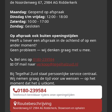
de Noordenweg 67, 2984 AG Ridderkerk
Maandag:
Geopend op afspraak
Dinsdag t/m vrijdag:
12:00 - 18:00
Zaterdag:
10:00 - 17:00
Zondag:
Gesloten
Op afspraak ook buiten openingstijden
Heeft u liever een afspraak in de ochtend of op een
ander moment?
Geen probleem — wij denken graag met u mee.
📞 Bel ons op
0180-239584
📧 Of mail naar
verkoop@tegelhalzuid.nl
Bij Tegelhal Zuid staat persoonlijke service centraal.
Wij nemen graag de tijd voor uw wensen — op het
moment dat het ú uitkomt.
0180-239584
Telefonisch bereikbaar tijdens onze openingstijden
Routebeschrijving
Noordenweg 67 2984 AG Ridderkerk, Showroom en ophalen