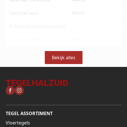
Wand
Geschikt voor
–
R-Waarde (antislipwaarde)
Nee
Vorstbestendig
Bekijk alles
TEGEL ASSORTIMENT
Vloertegels